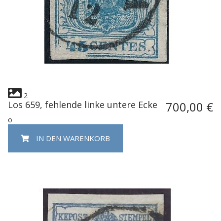
2
Los 659, fehlende linke untere Ecke
700,00 €
o
IN DEN WARENKORB