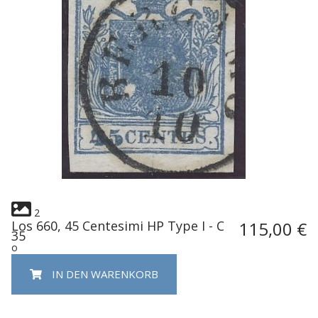
2
Los 660, 45 Centesimi HP Type I - C
115,00 €
35
o
IN DEN WARENKORB