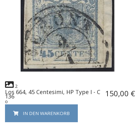
2
Los 664, 45 Centesimi, HP Type I - C
150,00 €
136
o
IN DEN WARENKORB