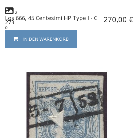
2
Los 666, 45 Centesimi HP Type I - C
270,00 €
273
o
IN DEN WARENKORB