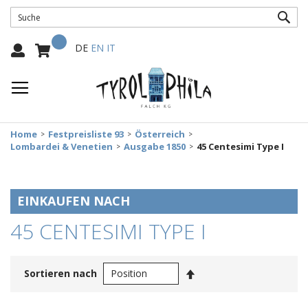
SUC
Mein Warenkorb
Select
DE
EN
IT
Language:
Home
Festpreisliste 93
Österreich
Lombardei & Venetien
Ausgabe 1850
45 Centesimi Type I
EINKAUFEN NACH
45 CENTESIMI TYPE I
In
Sortieren nach
absteigender
Reihenfolge