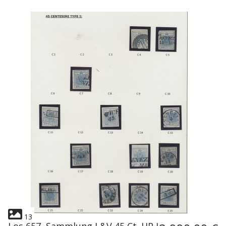
13
Los 657, Sammlung L&V 45 Ct. HP I