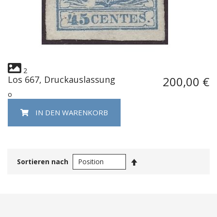
2
Los 667, Druckauslassung
200,00 €
o
IN DEN WARENKORB
In
Sortieren nach
absteigender
Reihenfolge