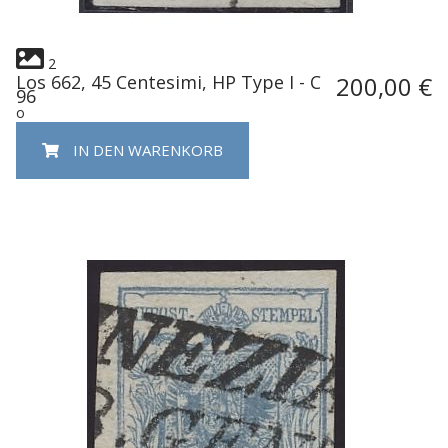
2
Los 662, 45 Centesimi, HP Type I - C
200,00 €
96
o
IN DEN WARENKORB