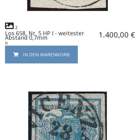
2
Los 658, Nr. 5 HP I - weitester
1.400,00 €
Abstand 0,7mm
o
IN DEN WARENKORB