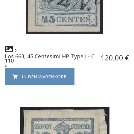
2
Los 663, 45 Centesimi HP Type I - C
120,00 €
110
o
IN DEN WARENKORB