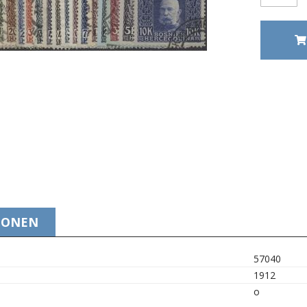
IONEN
57040
1912
o