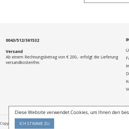
I
0043/512/361532
Ü
Versand
Ab einem Rechnungsbetrag von € 200,- erfolgt die Lieferung
F
versandkostenfrei.
I
D
K
V
Diese Website verwendet Cookies, um Ihnen den best
ICH STIMME ZU
Copyright