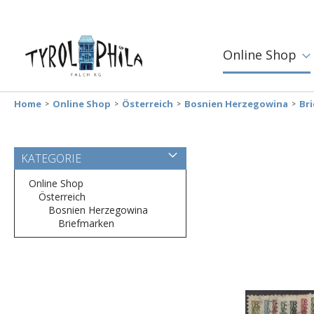
Online Shop
Home
Online Shop
Österreich
Bosnien Herzegowina
Br
Zum
KATEGORIE
Ende
der
Online Shop
Bildergalerie
Österreich
springen
Bosnien Herzegowina
Briefmarken