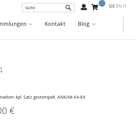
Mein Warenkorb
Select
DE
EN
IT
Language:
SUCHE
mmlungen
Kontakt
Blog
4
marken: kpl. Satz gestempelt. ANK/Mi 64-84
00 €