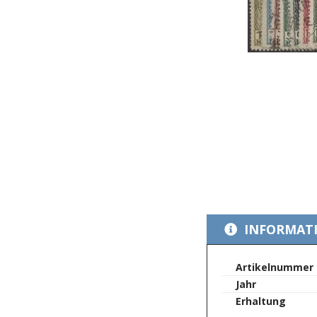
Zum
Anfang
INFORMAT
der
Bildergalerie
springen
Mehr
Artikelnummer
Informationen
Jahr
Erhaltung