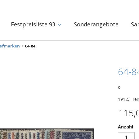
Festpreisliste 93
Sonderangebote
Sa
iefmarken
64-84
64-8
o
1912, Frei
115,
Anzahl