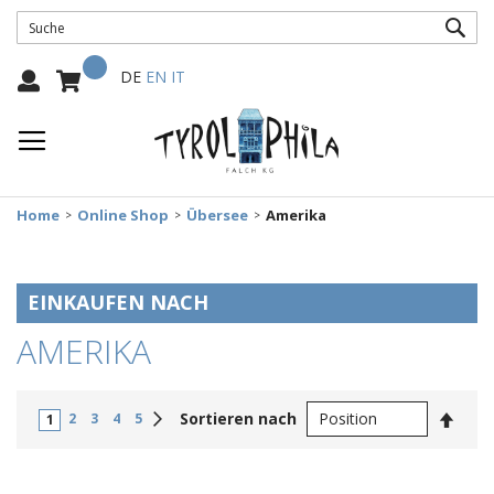
SUC
Mein Warenkorb
Select
DE
EN
IT
Language:
Home
Online Shop
Übersee
Amerika
EINKAUFEN NACH
AMERIKA
In
Weiter
Sortieren nach
2
3
4
5
1
abste
Reihe