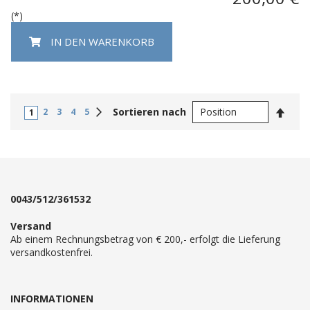
(*)
IN DEN WARENKORB
In
Weiter
Sortieren nach
2
3
4
5
1
abste
Reihe
0043/512/361532
Versand
Ab einem Rechnungsbetrag von € 200,- erfolgt die Lieferung
versandkostenfrei.
INFORMATIONEN