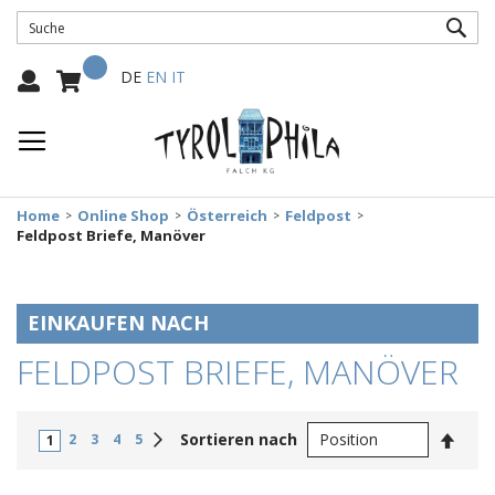
SUC
Mein Warenkorb
Select
DE
EN
IT
Language:
Home
Online Shop
Österreich
Feldpost
Feldpost Briefe, Manöver
EINKAUFEN NACH
FELDPOST BRIEFE, MANÖVER
In
Weiter
Sortieren nach
2
3
4
5
1
abste
Reihe