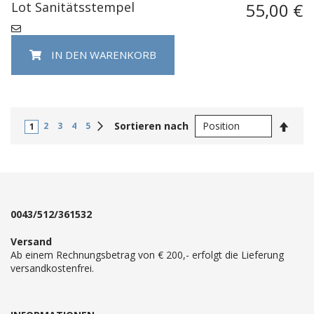
Lot Sanitätsstempel
55,00 €
IN DEN WARENKORB
In
Weiter
Sortieren nach
2
3
4
5
1
abste
Reihe
0043/512/361532
Versand
Ab einem Rechnungsbetrag von € 200,- erfolgt die Lieferung
versandkostenfrei.