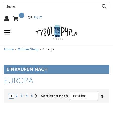
SUC
Mein Warenkorb
Select
DE
EN
IT
Language:
Home
Online Shop
Europa
EINKAUFEN NACH
EUROPA
In
Weiter
Sortieren nach
2
3
4
5
1
abste
Reihe