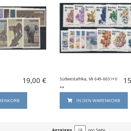
19,00 €
15
Südwestafrika, Mi 649-663 I+II
**
ARENKORB
IN DEN WARENKORB
Anzeigen
pro Seite