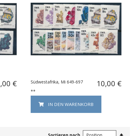
,00 €
10,00 €
Südwestafrika, Mi 649-697
**
IN DEN WARENKORB
In
Sortieren nach