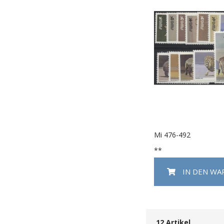
Mi 476-492
**
IN DEN W
12
Artikel