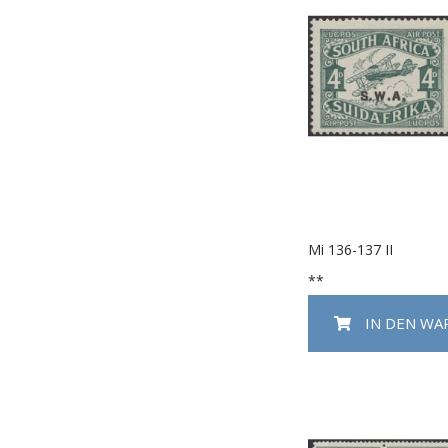
Mi 136-137 II
**
IN DEN W