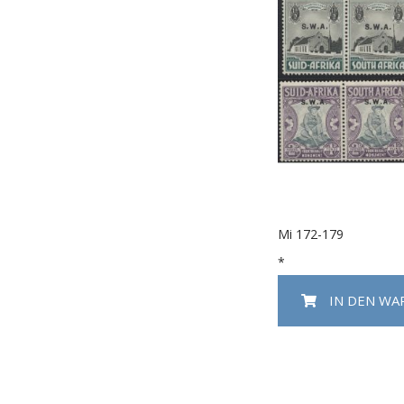
Mi 172-179
*
IN DEN W