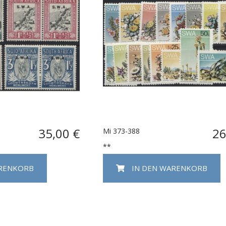
35,00 €
26
Mi 373-388
**
ARENKORB
IN DEN WARENKORB