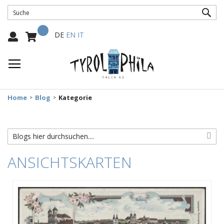
SUC
Mein Warenkorb
Select
DE
EN
IT
Language:
Home
Blog
Kategorie
ANSICHTSKARTEN