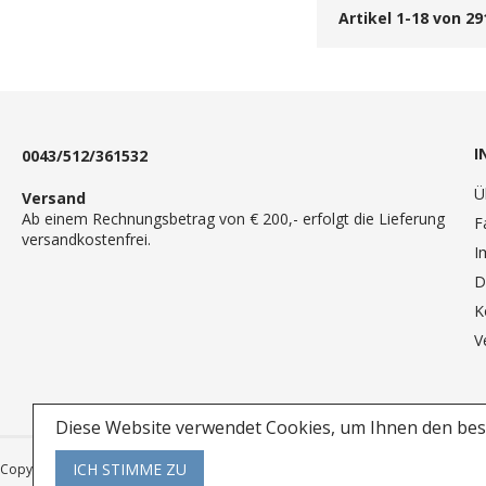
Artikel
1
-
18
von
29
I
0043/512/361532
Ü
Versand
Ab einem Rechnungsbetrag von € 200,- erfolgt die Lieferung
F
versandkostenfrei.
I
D
K
V
Diese Website verwendet Cookies, um Ihnen den best
ICH STIMME ZU
Copyright