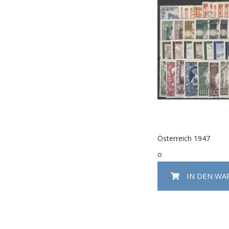
Österreich 1947
o
IN DEN W