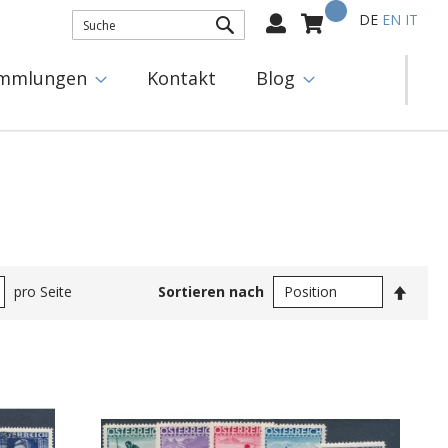
Mein Warenkorb
Select
DE
EN
IT
Language:
SUCHE
mmlungen
Kontakt
Blog
In
pro Seite
Sortieren nach
abste
Reihe