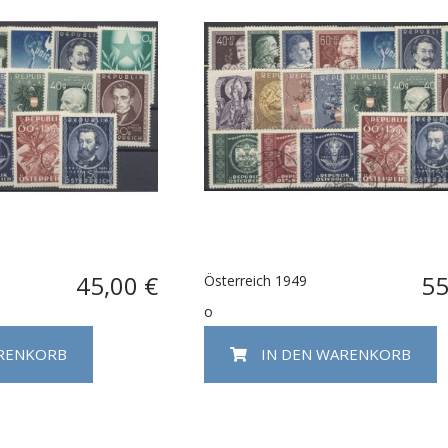
45,00 €
55
Österreich 1949
o
ARENKORB
IN DEN WARENKORB