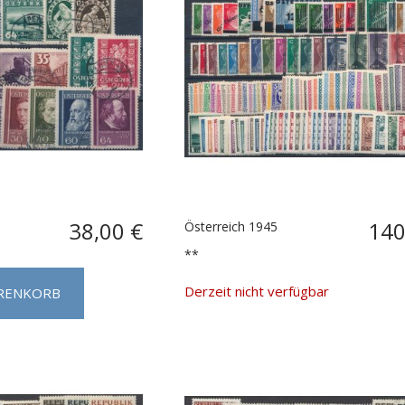
38,00 €
140
Österreich 1945
**
Derzeit nicht verfügbar
ARENKORB