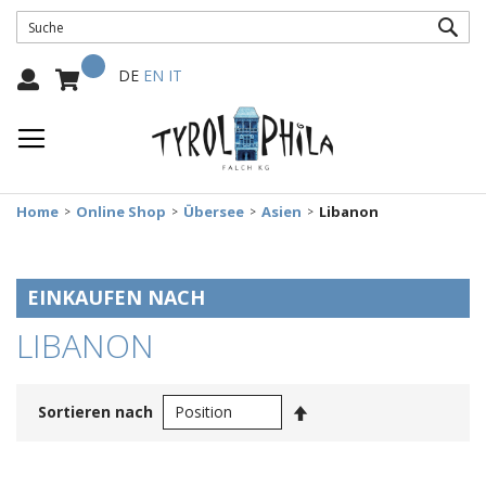
SUC
Mein Warenkorb
Select
DE
EN
IT
Language:
Home
Online Shop
Übersee
Asien
Libanon
EINKAUFEN NACH
LIBANON
In
Sortieren nach
absteigender
Reihenfolge