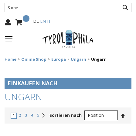
SUC
Mein Warenkorb
Select
DE
EN
IT
Language:
Home
Online Shop
Europa
Ungarn
Ungarn
EINKAUFEN NACH
UNGARN
In
Weiter
Sortieren nach
2
3
4
5
1
abste
Reihe