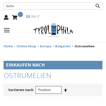
SUC
Mein Warenkorb
Select
DE
EN
IT
Language:
Home
Online Shop
Europa
Bulgarien
Ostrumelien
EINKAUFEN NACH
OSTRUMELIEN
In
Sortieren nach
absteigender
Reihenfolge