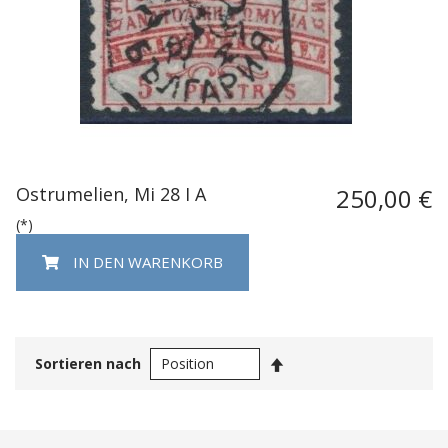
Ostrumelien, Mi 28 I A
250,00 €
(*)
IN DEN WARENKORB
In
Sortieren nach
absteigender
Reihenfolge