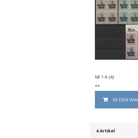
Mi 1-6 (4)
**
IN DEN W
4
Artikel