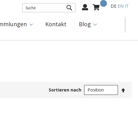
Mein Warenkorb
Select
DE
EN
IT
Language:
SUCHE
mmlungen
Kontakt
Blog
In
Sortieren nach
abste
Reihe