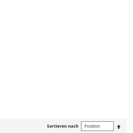
In
Sortieren nach
abste