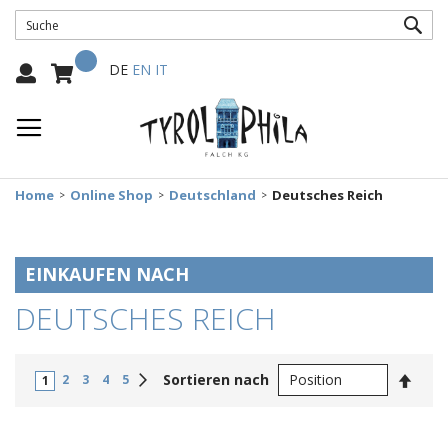
SUC
Mein Warenkorb
Select
DE
EN
IT
Language:
Home
Online Shop
Deutschland
Deutsches Reich
EINKAUFEN NACH
DEUTSCHES REICH
In
Weiter
Sortieren nach
2
3
4
5
1
abste
Reihe