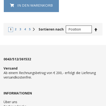
IN DEN WARENKORB
In
Weiter
Sortieren nach
2
3
4
5
1
abste
Reihe
0043/512/361532
Versand
Ab einem Rechnungsbetrag von € 200,- erfolgt die Lieferung
versandkostenfrei.
INFORMATIONEN
Über uns