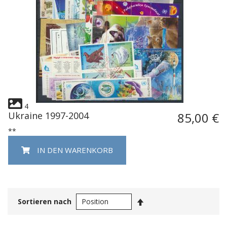
4
Ukraine 1997-2004
85,00 €
**
IN DEN WARENKORB
In
Sortieren nach
absteigender
Reihenfolge