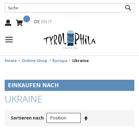
SUC
Mein Warenkorb
Select
DE
EN
IT
Language:
Home
Online Shop
Europa
Ukraine
EINKAUFEN NACH
UKRAINE
In
Sortieren nach
absteigender
Reihenfolge