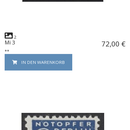
2
Mi 3
72,00 €
**
IN DEN WARENKORB