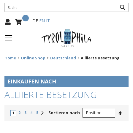
SUC
Mein Warenkorb
Select
DE
EN
IT
Language:
Home
Online Shop
Deutschland
Alliierte Besetzung
EINKAUFEN NACH
ALLIIERTE BESETZUNG
In
Weiter
Sortieren nach
2
3
4
5
1
abste
Reihe