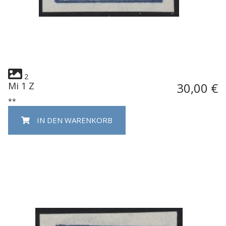
2
Mi 1 Z
30,00 €
**
IN DEN WARENKORB