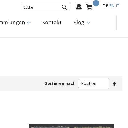
Mein Warenkorb
Select
DE
EN
IT
Language:
SUCHE
mmlungen
Kontakt
Blog
In
Sortieren nach
abste
Reihe