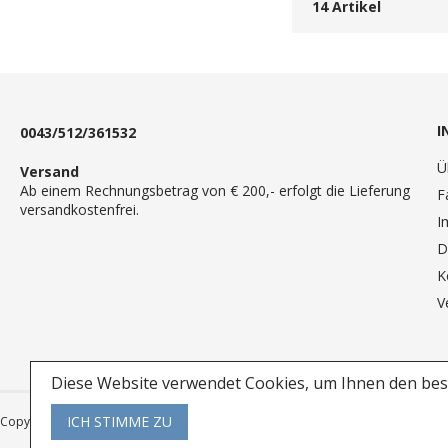
14
Artikel
I
0043/512/361532
Ü
Versand
Ab einem Rechnungsbetrag von € 200,- erfolgt die Lieferung
F
versandkostenfrei.
I
D
K
V
Diese Website verwendet Cookies, um Ihnen den best
ICH STIMME ZU
Copyright