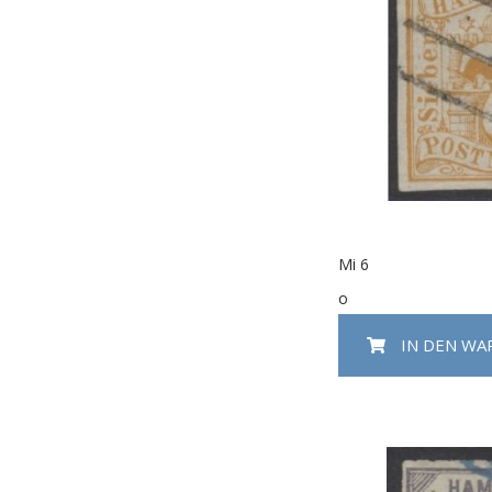
Mi 6
o
IN DEN W