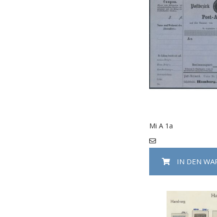
Mi A 1a
IN DEN W