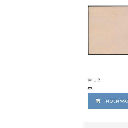
Mi U 7
IN DEN W