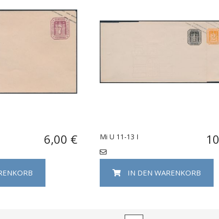
6,00 €
10
Mi U 11-13 I
ARENKORB
IN DEN WARENKORB