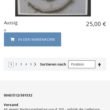
Aussig
25,00 €
o
IN DEN WARENKORB
In
Weiter
Sortieren nach
2
3
4
5
1
abste
Reihe
0043/512/361532
Versand
Ab einem Rechnungsbetrag von € 200,- erfolgt die Lieferung