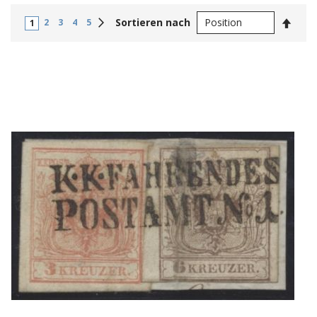
In
Weiter
Sortieren nach
2
3
4
5
1
abste
Reihe