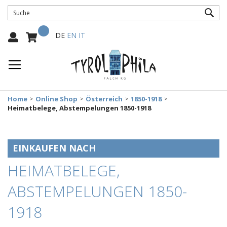
SUC
Mein Warenkorb
Select
DE
EN
IT
Language:
Home
Online Shop
Österreich
1850-1918
Heimatbelege, Abstempelungen 1850-1918
EINKAUFEN NACH
HEIMATBELEGE,
ABSTEMPELUNGEN 1850-
1918