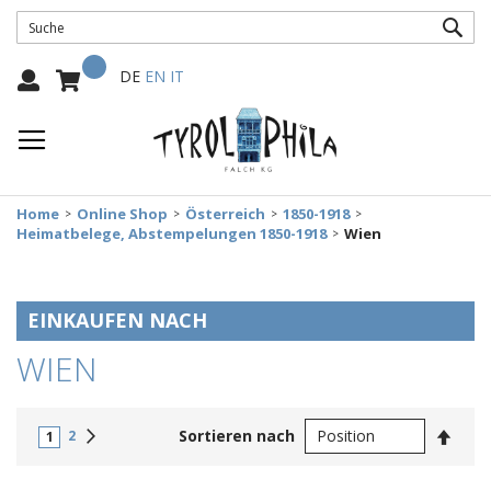
SUC
Mein Warenkorb
Select
DE
EN
IT
Language:
Home
Online Shop
Österreich
1850-1918
Heimatbelege, Abstempelungen 1850-1918
Wien
EINKAUFEN NACH
WIEN
In
Weiter
Sortieren nach
2
1
abste
Reihe