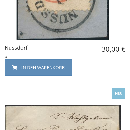
Nussdorf
30,00 €
o
IN DEN WARENKORB
NEU