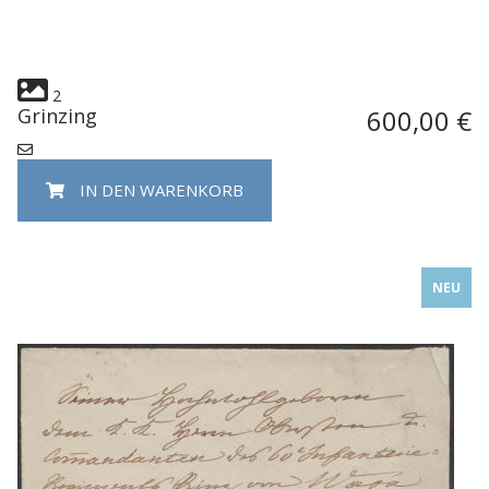
2
Grinzing
600,00 €
IN DEN WARENKORB
NEU