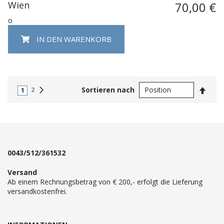
Wien
70,00 €
o
IN DEN WARENKORB
In
Weiter
Sortieren nach
2
1
abste
Reihe
0043/512/361532
Versand
Ab einem Rechnungsbetrag von € 200,- erfolgt die Lieferung
versandkostenfrei.