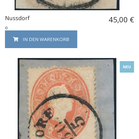
Nussdorf
45,00 €
o
IN DEN WARENKORB
NEU