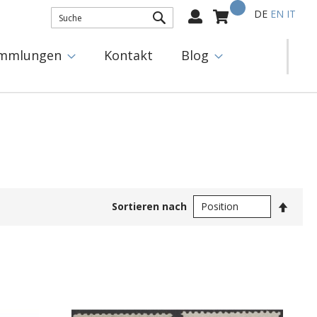
Mein Warenkorb
Select
DE
EN
IT
Language:
SUCHE
mmlungen
Kontakt
Blog
In
Sortieren nach
abste
Reihe