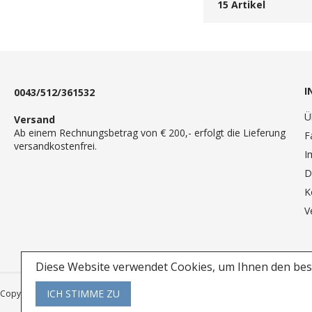
15
Artikel
I
0043/512/361532
Ü
Versand
Ab einem Rechnungsbetrag von € 200,- erfolgt die Lieferung
F
versandkostenfrei.
I
D
K
V
Diese Website verwendet Cookies, um Ihnen den best
ICH STIMME ZU
Copyright