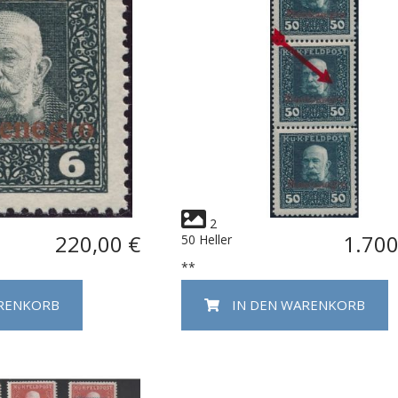
2
220,00 €
1.700
50 Heller
**
ARENKORB
IN DEN WARENKORB