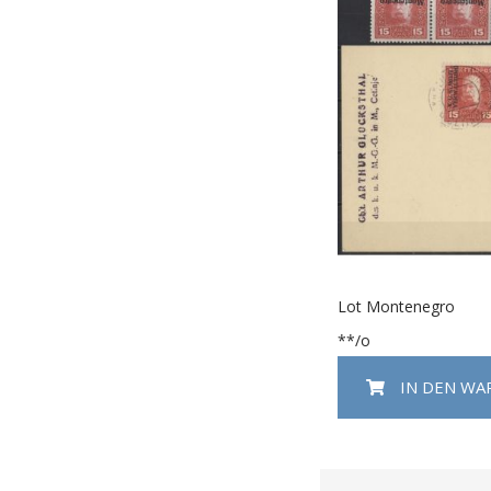
Lot Montenegro
**/o
IN DEN W