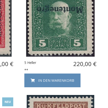
,00 €
220,00 €
5 Heller
**
IN DEN WARENKORB
NEU