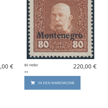
,00 €
220,00 €
80 Heller
**
IN DEN WARENKORB