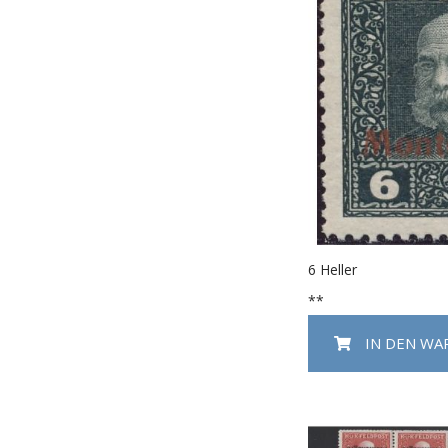
6 Heller
**
IN DEN W