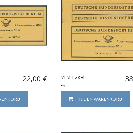
22,00 €
38
Mi MH 5 a-d
**
ARENKORB
IN DEN WARENKORB