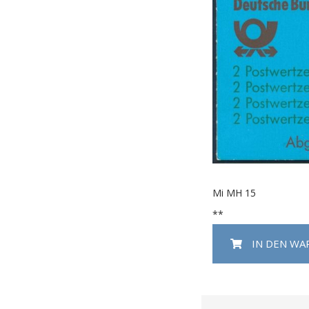
Mi MH 15
**
IN DEN W