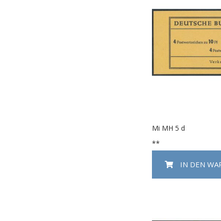
Mi MH 5 d
**
IN DEN W