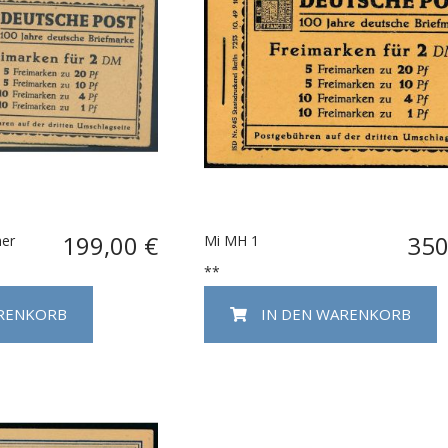
199,00 €
350
er
Mi MH 1
**
ARENKORB
IN DEN WARENKORB