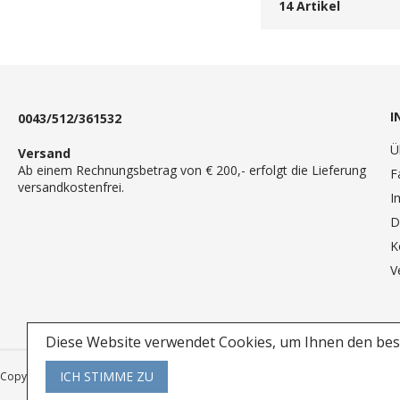
14
Artikel
I
0043/512/361532
Ü
Versand
Ab einem Rechnungsbetrag von € 200,- erfolgt die Lieferung
F
versandkostenfrei.
I
D
K
V
Diese Website verwendet Cookies, um Ihnen den best
ICH STIMME ZU
Copyright