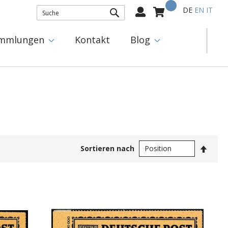
Mein Warenkorb
Select
DE
EN
IT
Language:
SUCHE
mmlungen
Kontakt
Blog
In
Sortieren nach
abste
Reihe