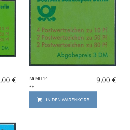
,00 €
9,00 €
Mi MH 14
**
IN DEN WARENKORB