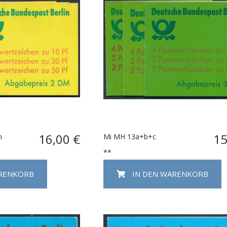
16,00 €
15
n
Mi MH 13a+b+c
**
ARENKORB
IN DEN WARENKORB