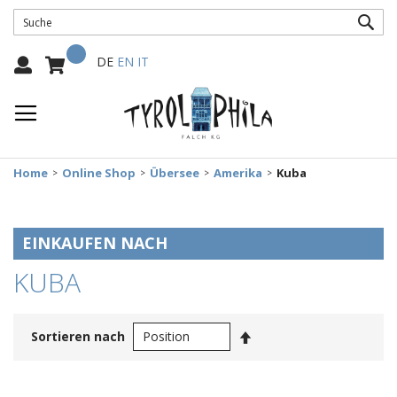
SUC
Mein Warenkorb
Select
DE
EN
IT
Language:
Home
Online Shop
Übersee
Amerika
Kuba
EINKAUFEN NACH
KUBA
In
Sortieren nach
absteigender
Reihenfolge