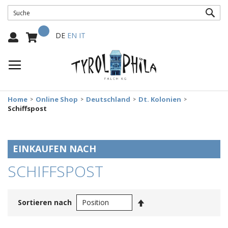
SUC
Mein Warenkorb
Select
DE
EN
IT
Language:
Home
Online Shop
Deutschland
Dt. Kolonien
Schiffspost
EINKAUFEN NACH
SCHIFFSPOST
In
Sortieren nach
absteigender
Reihenfolge