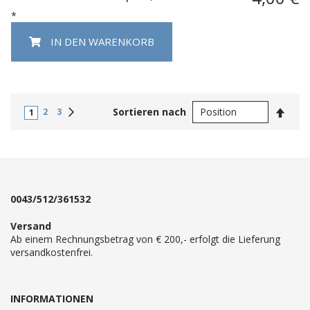
*
IN DEN WARENKORB
In
Weiter
Sortieren nach
2
3
1
abste
Reihe
0043/512/361532
Versand
Ab einem Rechnungsbetrag von € 200,- erfolgt die Lieferung
versandkostenfrei.
INFORMATIONEN