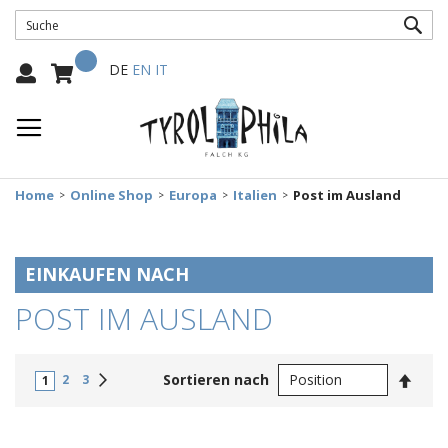
SUC
Mein Warenkorb
Select
DE
EN
IT
Language:
Home
Online Shop
Europa
Italien
Post im Ausland
EINKAUFEN NACH
POST IM AUSLAND
In
Weiter
Sortieren nach
2
3
1
abste
Reihe