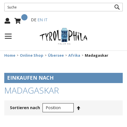
SUC
Mein Warenkorb
Select
DE
EN
IT
Language:
Home
Online Shop
Übersee
Afrika
Madagaskar
EINKAUFEN NACH
MADAGASKAR
In
Sortieren nach
absteigender
Reihenfolge