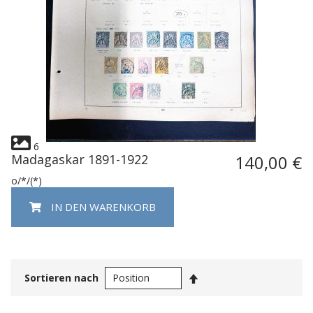
6
Madagaskar 1891-1922
140,00 €
o/*/(*)
IN DEN WARENKORB
In
Sortieren nach
absteigender
Reihenfolge