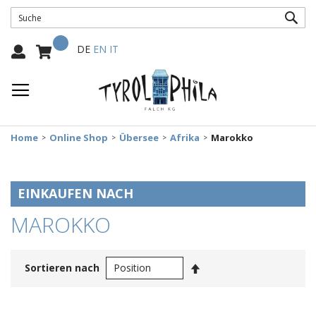
SUC
Mein Warenkorb
Select
DE
EN
IT
Language:
Home
Online Shop
Übersee
Afrika
Marokko
EINKAUFEN NACH
MAROKKO
In
Sortieren nach
absteigender
Reihenfolge