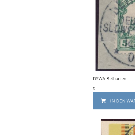
DSWA Bethanien
o
IN DEN W