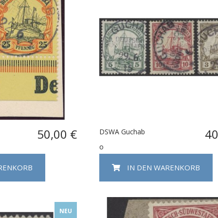
50,00 €
40
DSWA Guchab
o
ARENKORB
IN DEN WARENKORB
NEU