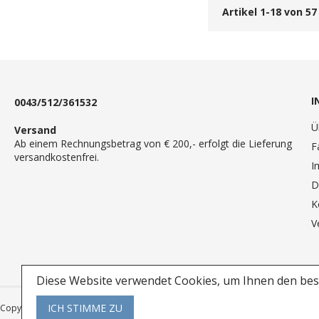
Artikel
1
-
18
von
57
I
0043/512/361532
Ü
Versand
Ab einem Rechnungsbetrag von € 200,- erfolgt die Lieferung
F
versandkostenfrei.
I
D
K
V
Diese Website verwendet Cookies, um Ihnen den best
ICH STIMME ZU
Copyright