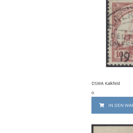
DSWA Kalkfeld
o
IN DEN W