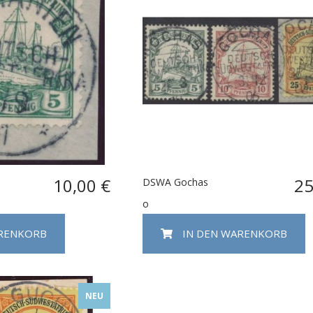
10,00 €
25
DSWA Gochas
o
ARENKORB
IN DEN WARENKORB
NEU