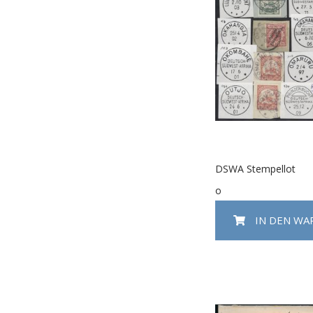
DSWA Stempellot
o
IN DEN W