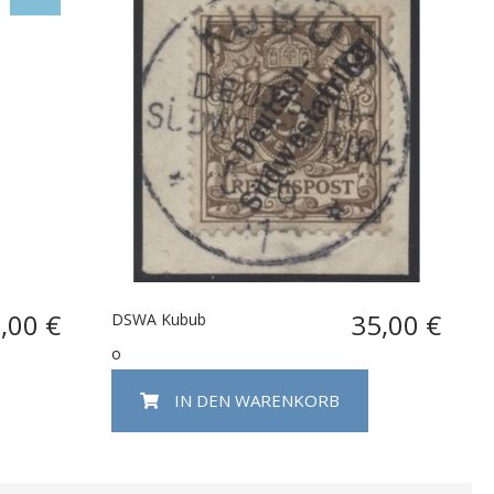
,00 €
35,00 €
DSWA Kubub
o
IN DEN WARENKORB