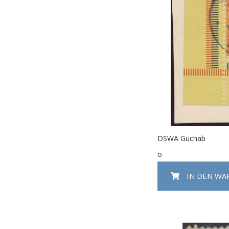
DSWA Guchab
o
IN DEN W