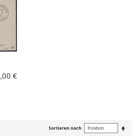
,00 €
In
Sortieren nach
abste