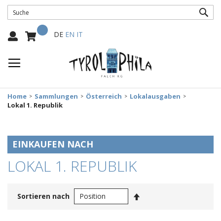
SUC
Mein Warenkorb
Select
DE
EN
IT
Language:
Home
Sammlungen
Österreich
Lokalausgaben
Lokal 1. Republik
EINKAUFEN NACH
LOKAL 1. REPUBLIK
In
Sortieren nach
absteigender
Reihenfolge