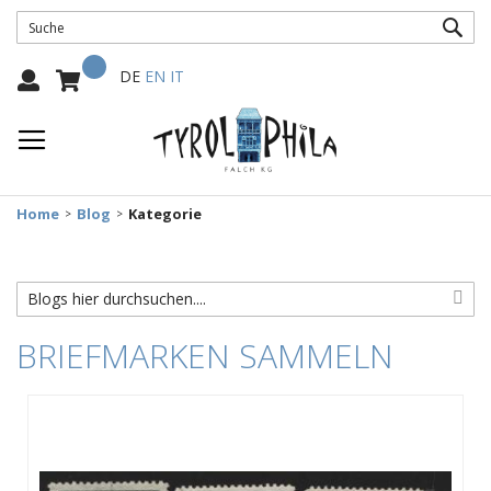
SUC
Mein Warenkorb
Select
DE
EN
IT
Language:
Home
Blog
Kategorie
BRIEFMARKEN SAMMELN