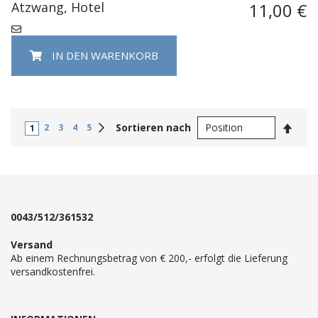
Atzwang, Hotel
11,00 €
IN DEN WARENKORB
In
Weiter
Sortieren nach
2
3
4
5
1
abste
Reihe
0043/512/361532
Versand
Ab einem Rechnungsbetrag von € 200,- erfolgt die Lieferung
versandkostenfrei.