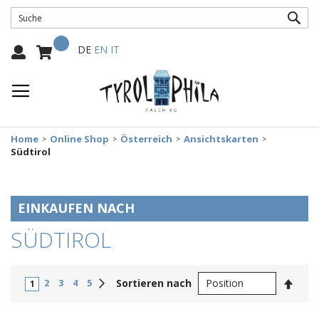
SUC
Mein Warenkorb
Select
DE
EN
IT
Language:
Home
Online Shop
Österreich
Ansichtskarten
Südtirol
EINKAUFEN NACH
SÜDTIROL
In
Weiter
Sortieren nach
2
3
4
5
1
abste
Reihe