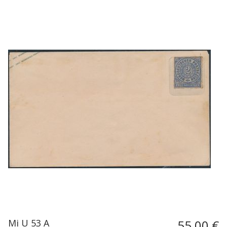
Mi U 53 A
55,00 €