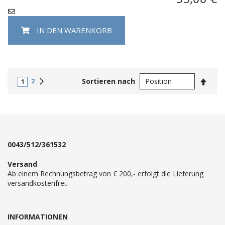
IN DEN WARENKORB
In
Weiter
Sortieren nach
2
1
abste
Reihe
0043/512/361532
Versand
Ab einem Rechnungsbetrag von € 200,- erfolgt die Lieferung
versandkostenfrei.
INFORMATIONEN