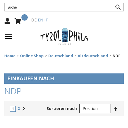
SUC
Mein Warenkorb
Select
DE
EN
IT
Language:
Home
Online Shop
Deutschland
Altdeutschland
NDP
EINKAUFEN NACH
NDP
In
Weiter
Sortieren nach
2
1
abste
Reihe