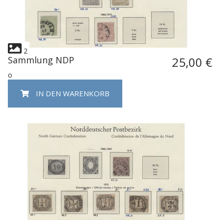
2
Sammlung NDP
25,00 €
o
IN DEN WARENKORB