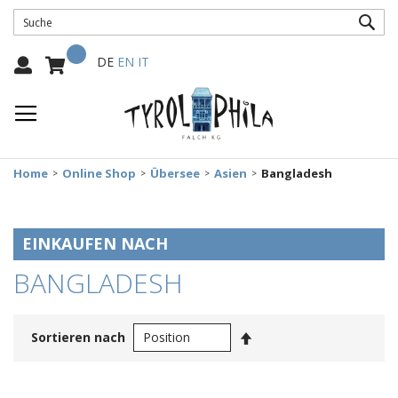
SUC
Mein Warenkorb
Select
DE
EN
IT
Language:
Home
Online Shop
Übersee
Asien
Bangladesh
EINKAUFEN NACH
BANGLADESH
In
Sortieren nach
absteigender
Reihenfolge