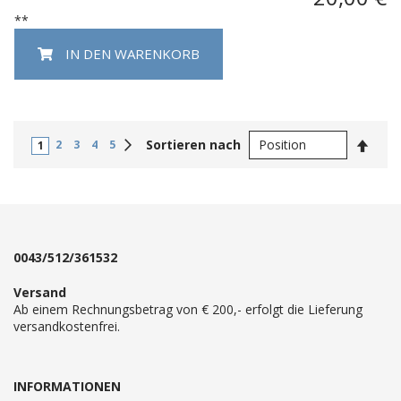
**
IN DEN WARENKORB
In
Weiter
Sortieren nach
2
3
4
5
1
abste
Reihe
0043/512/361532
Versand
Ab einem Rechnungsbetrag von € 200,- erfolgt die Lieferung
versandkostenfrei.
INFORMATIONEN