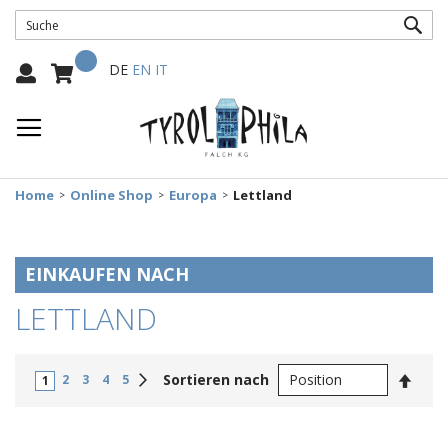
SUC
Mein Warenkorb
Select
DE
EN
IT
Language:
Home
Online Shop
Europa
Lettland
EINKAUFEN NACH
LETTLAND
In
Weiter
Sortieren nach
2
3
4
5
1
abste
Reihe