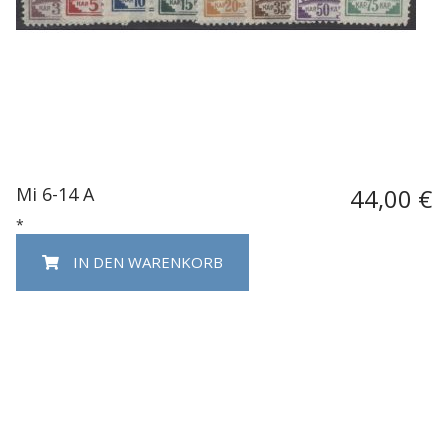
Mi 6-14 A
44,00 €
*
IN DEN WARENKORB