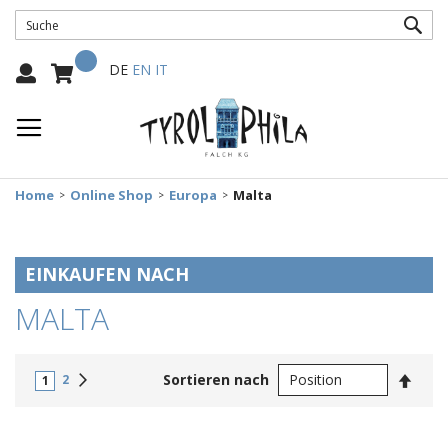
SUC
Mein Warenkorb
Select
DE
EN
IT
Language:
Home
Online Shop
Europa
Malta
EINKAUFEN NACH
MALTA
In
Weiter
Sortieren nach
2
1
abste
Reihe