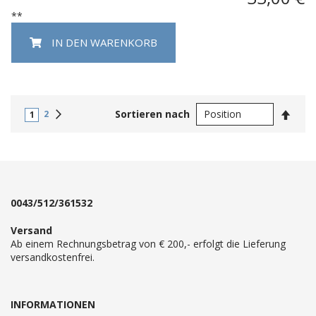
**
IN DEN WARENKORB
In
Weiter
Sortieren nach
2
1
abste
Reihe
0043/512/361532
Versand
Ab einem Rechnungsbetrag von € 200,- erfolgt die Lieferung
versandkostenfrei.
INFORMATIONEN