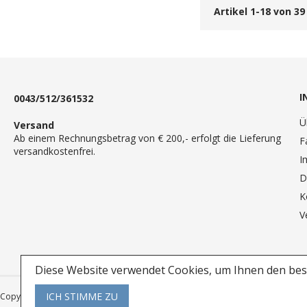
Artikel
1
-
18
von
39
I
0043/512/361532
Ü
Versand
Ab einem Rechnungsbetrag von € 200,- erfolgt die Lieferung
F
versandkostenfrei.
I
D
K
V
Diese Website verwendet Cookies, um Ihnen den best
ICH STIMME ZU
Copyright