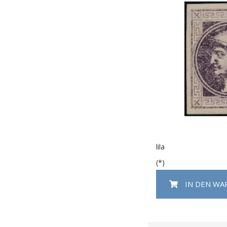
lila
(*)
IN DEN W