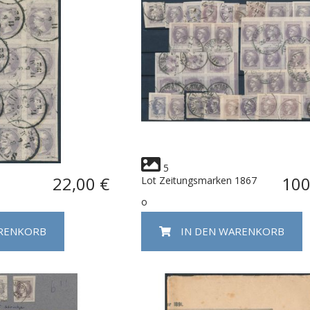
5
22,00 €
100
Lot Zeitungsmarken 1867
o
ARENKORB
IN DEN WARENKORB