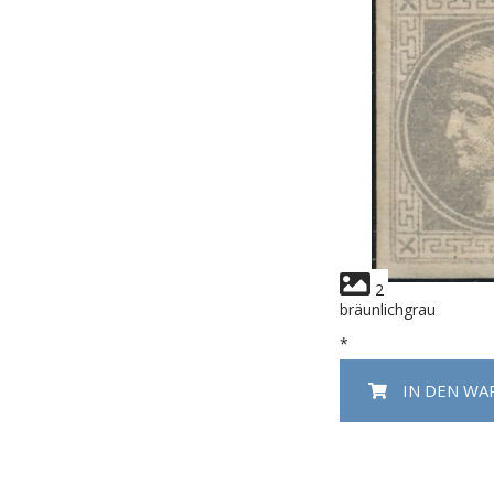
2
bräunlichgrau
*
IN DEN W