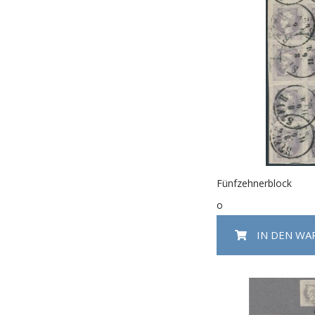
Fünfzehnerblock
o
IN DEN W