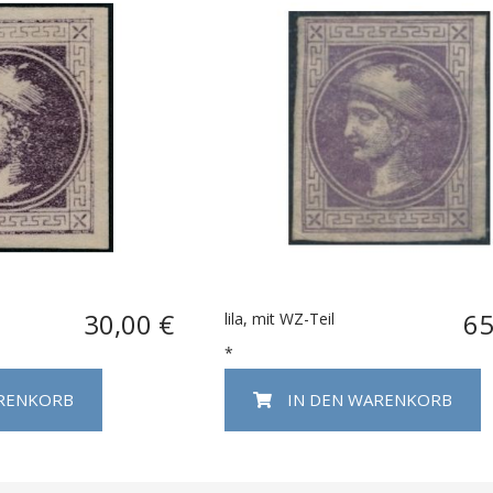
30,00 €
65
lila, mit WZ-Teil
*
ARENKORB
IN DEN WARENKORB