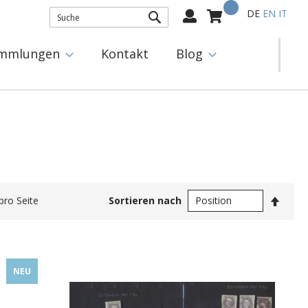
Mein Warenkorb
Select
DE
EN
IT
Language:
SUCHE
mmlungen
Kontakt
Blog
In
pro Seite
Sortieren nach
abste
Reihe
NEU