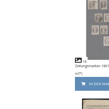
16
Zeitungsmarken 186
o/(*)
IN DEN W