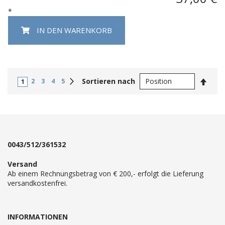
*
IN DEN WARENKORB
In
Weiter
Sortieren nach
2
3
4
5
1
abste
Reihe
0043/512/361532
Versand
Ab einem Rechnungsbetrag von € 200,- erfolgt die Lieferung
versandkostenfrei.
INFORMATIONEN