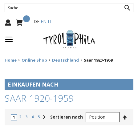
SUC
Mein Warenkorb
Select
DE
EN
IT
Language:
Home
Online Shop
Deutschland
Saar 1920-1959
EINKAUFEN NACH
SAAR 1920-1959
In
Weiter
Sortieren nach
2
3
4
5
1
abste
Reihe