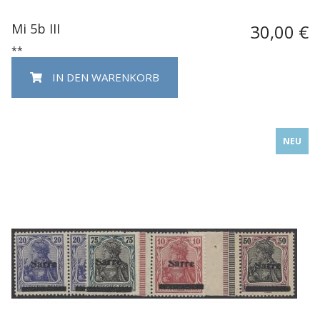
Mi 5b III
30,00 €
**
IN DEN WARENKORB
NEU