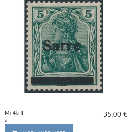
Mi 4b II
35,00 €
*