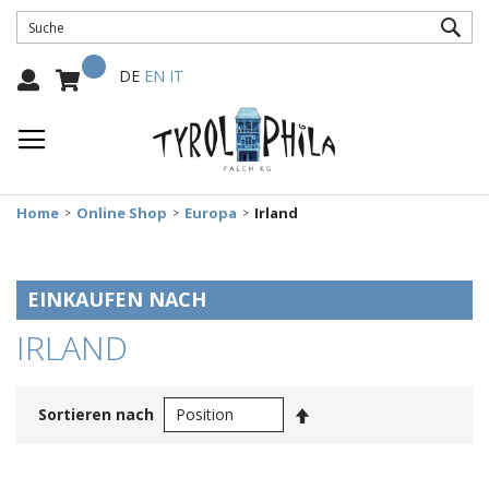
SUC
Mein Warenkorb
Select
DE
EN
IT
Language:
Home
Online Shop
Europa
Irland
EINKAUFEN NACH
IRLAND
In
Sortieren nach
absteigender
Reihenfolge