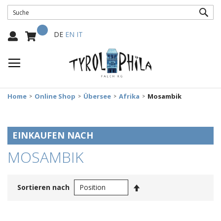
SUC
Mein Warenkorb
Select
DE
EN
IT
Language:
Home
Online Shop
Übersee
Afrika
Mosambik
EINKAUFEN NACH
MOSAMBIK
In
Sortieren nach
absteigender
Reihenfolge