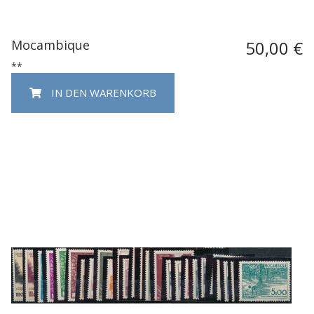
Mocambique
50,00 €
**
IN DEN WARENKORB