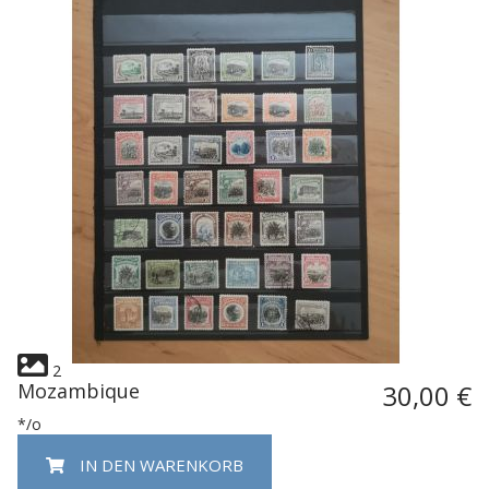
2
Mozambique
30,00 €
*/o
IN DEN WARENKORB