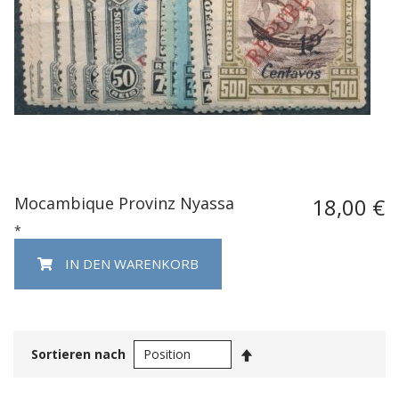
Mocambique Provinz Nyassa
18,00 €
*
IN DEN WARENKORB
In
Sortieren nach
absteigender
Reihenfolge