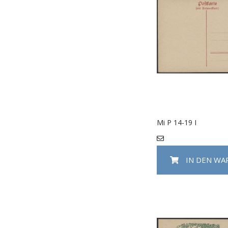
Mi P 14-19 I
IN DEN W