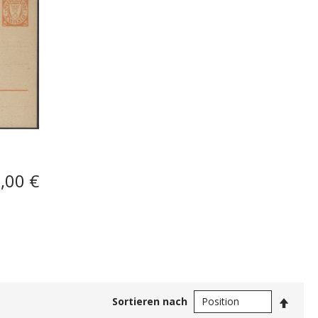
,00 €
In
Sortieren nach
abste