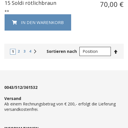
15 Soldi rötlichbraun
70,00 €
**
IN DEN WARENKORB
In
Weiter
Sortieren nach
2
3
4
1
abste
Reihe
0043/512/361532
Versand
Ab einem Rechnungsbetrag von € 200,- erfolgt die Lieferung
versandkostenfrei.