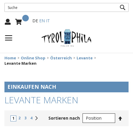
SUC
Mein Warenkorb
Select
DE
EN
IT
Language:
Home
Online Shop
Österreich
Levante
Levante Marken
EINKAUFEN NACH
LEVANTE MARKEN
In
Weiter
Sortieren nach
2
3
4
1
abste
Reihe