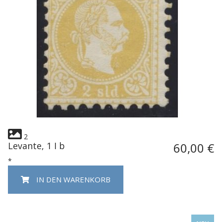
2
Levante, 1 I b
60,00 €
*
IN DEN WARENKORB