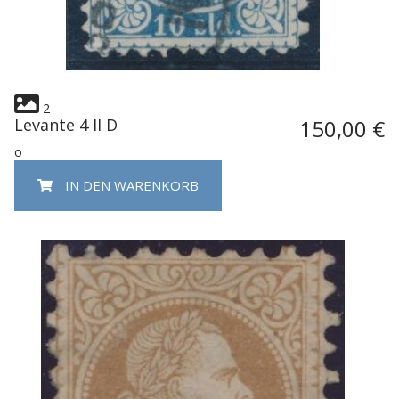
2
Levante 4 II D
150,00 €
o
IN DEN WARENKORB