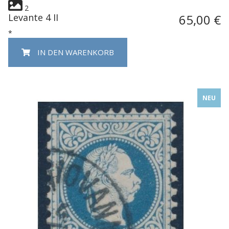
2
Levante 4 II
65,00 €
*
IN DEN WARENKORB
NEU