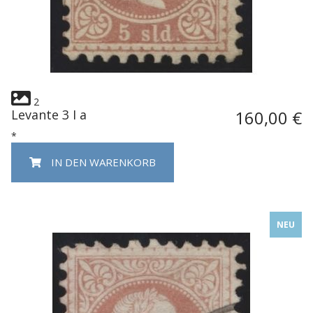
2
Levante 3 I a
160,00 €
*
IN DEN WARENKORB
NEU