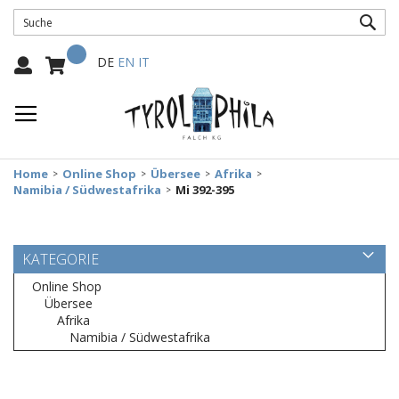
SUC
Mein Warenkorb
Select
DE
EN
IT
Language:
Home
Online Shop
Übersee
Afrika
Namibia / Südwestafrika
Mi 392-395
KATEGORIE
Online Shop
Übersee
Afrika
Namibia / Südwestafrika
Zum
Ende
der