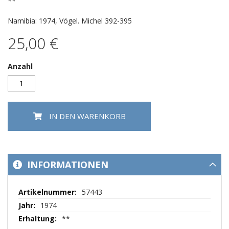
springen
**
Namibia: 1974, Vögel. Michel 392-395
25,00 €
Anzahl
IN DEN WARENKORB
INFORMATIONEN
Mehr
57443
Informationen
1974
**