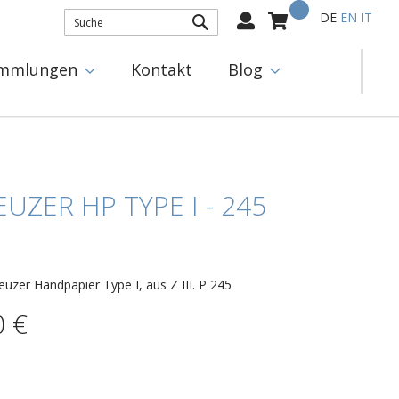
Mein Warenkorb
Select
DE
EN
IT
Language:
SUCHE
mmlungen
Kontakt
Blog
EUZER HP TYPE I - 245
euzer Handpapier Type I, aus Z III. P 245
0 €