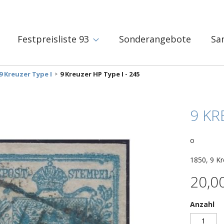
Festpreisliste 93
Sonderangebote
Sa
9 Kreuzer Type I
9 Kreuzer HP Type I - 245
9 KR
o
1850, 9 Kr
20,0
Anzahl