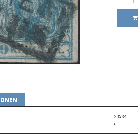
IONEN
23584
o