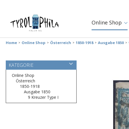
Online Shop
Home
Online Shop
Österreich
1850-1918
Ausgabe 1850
Zum
KATEGORIE
Ende
der
Online Shop
Bildergalerie
Österreich
springen
1850-1918
Ausgabe 1850
9 Kreuzer Type I