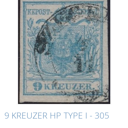
der
Bildergalerie
springen
Zum
9 KREUZER HP TYPE I - 305
Anfang
der