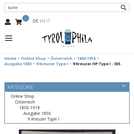
SUC
Mein Warenkorb
Select
DE
EN
IT
Language:
Home
Online Shop
Österreich
1850-1918
Ausgabe 1850
9 Kreuzer Type I
9 Kreuzer HP Type I - 305
KATEGORIE
Online Shop
Österreich
1850-1918
Ausgabe 1850
9 Kreuzer Type I
Zum
Ende