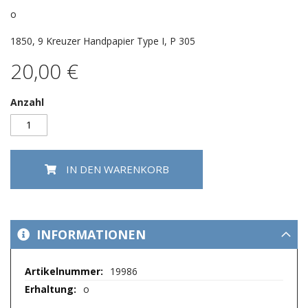
Bildergalerie
springen
o
1850, 9 Kreuzer Handpapier Type I, P 305
20,00 €
Anzahl
IN DEN WARENKORB
INFORMATIONEN
Mehr
19986
Informationen
o