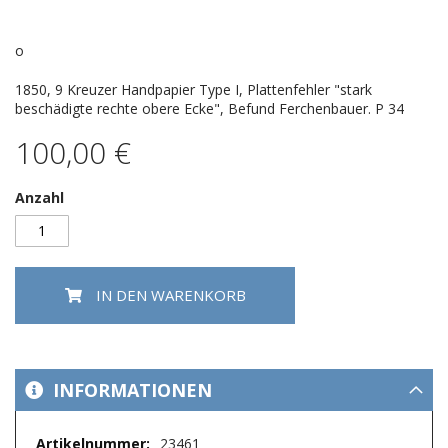
der
Bildergalerie
springen
o
1850, 9 Kreuzer Handpapier Type I, Plattenfehler "stark
beschädigte rechte obere Ecke", Befund Ferchenbauer. P 34
100,00 €
Anzahl
IN DEN WARENKORB
INFORMATIONEN
Mehr
23461