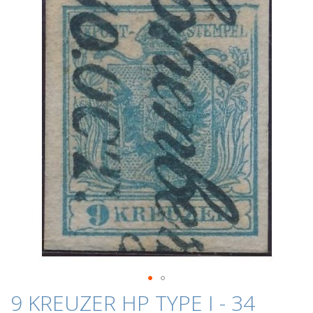
der
Bildergalerie
springen
Zum
9 KREUZER HP TYPE I - 34
Anfang