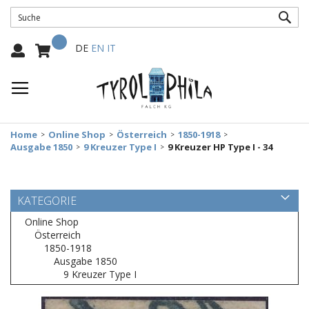
SUC
Mein Warenkorb
Select
DE
EN
IT
Language:
Home
Online Shop
Österreich
1850-1918
Ausgabe 1850
9 Kreuzer Type I
9 Kreuzer HP Type I - 34
KATEGORIE
Online Shop
Österreich
1850-1918
Ausgabe 1850
9 Kreuzer Type I
Zum
Ende