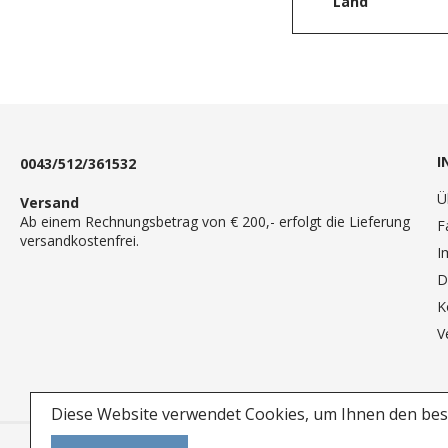
Land
I
0043/512/361532
Ü
Versand
Ab einem Rechnungsbetrag von € 200,- erfolgt die Lieferung
F
versandkostenfrei.
I
D
K
V
Diese Website verwendet Cookies, um Ihnen den best