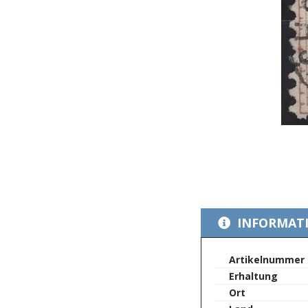
Zum
Anfang
INFORMAT
der
Bildergalerie
springen
Mehr
Artikelnummer
Informationen
Erhaltung
Ort