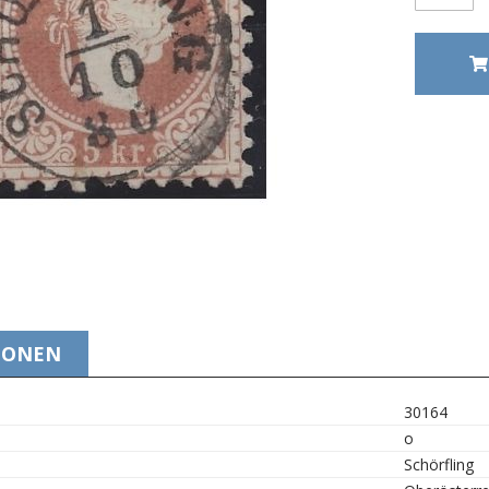
IONEN
30164
o
Schörfling