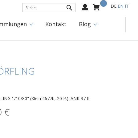
Mein Warenkorb
Select
DE
EN
IT
Language:
SUCHE
mmlungen
Kontakt
Blog
ÖRFLING
ING 1/10/80" (Klein 4677b, 20 P.). ANK 37 II
0 €