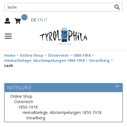
SUC
Mein Warenkorb
Select
DE
EN
IT
Language:
Home
Online Shop
Österreich
1850-1918
Heimatbelege, Abstempelungen 1850-1918
Vorarlberg
Lech
KATEGORIE
Online Shop
Österreich
1850-1918
Heimatbelege, Abstempelungen 1850-1918
Vorarlberg
Zum