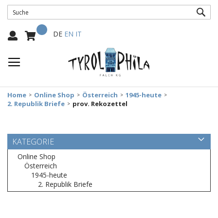
SUC
Mein Warenkorb
Select
DE
EN
IT
Language:
Home
Online Shop
Österreich
1945-heute
2. Republik Briefe
prov. Rekozettel
KATEGORIE
Online Shop
Österreich
1945-heute
2. Republik Briefe
Zum
Ende
der