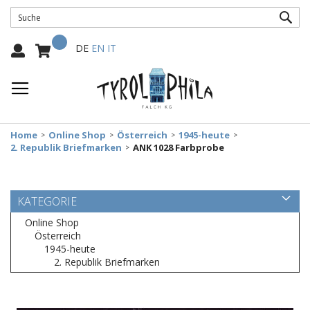
SUC
Mein Warenkorb
Select
DE
EN
IT
Language:
Home
Online Shop
Österreich
1945-heute
2. Republik Briefmarken
ANK 1028 Farbprobe
KATEGORIE
Online Shop
Österreich
1945-heute
2. Republik Briefmarken
Zum
Ende
der