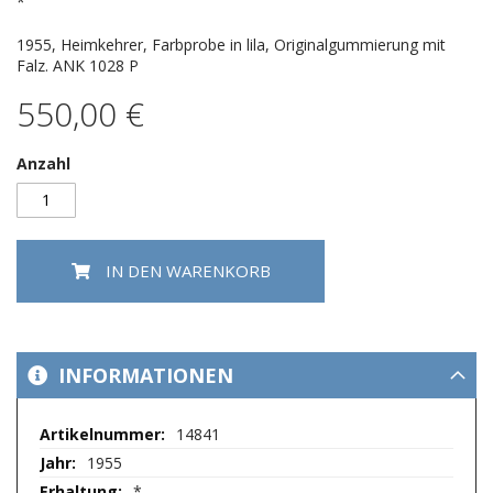
springen
*
1955, Heimkehrer, Farbprobe in lila, Originalgummierung mit
Falz. ANK 1028 P
550,00 €
Anzahl
IN DEN WARENKORB
INFORMATIONEN
Mehr
14841
Informationen
1955
*