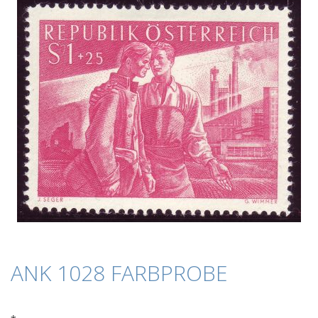
Bildergalerie
springen
Zum
ANK 1028 FARBPROBE
Anfang
der
Bildergalerie