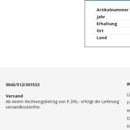
springen
Mehr
Artikelnummer
Informationen
Jahr
Erhaltung
Ort
Land
I
0043/512/361532
Ü
Versand
Ab einem Rechnungsbetrag von € 200,- erfolgt die Lieferung
F
versandkostenfrei.
I
D
K