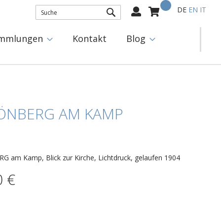
Mein Warenkorb
Select
DE
EN
IT
Language:
SUCHE
mmlungen
Kontakt
Blog
ÖNBERG AM KAMP
 am Kamp, Blick zur Kirche, Lichtdruck, gelaufen 1904
0 €