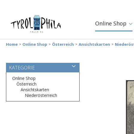
Online Shop
Home
Online Shop
Österreich
Ansichtskarten
Niederös
Zum
KATEGORIE
Ende
der
Online Shop
Bildergalerie
Österreich
springen
Ansichtskarten
Niederösterreich