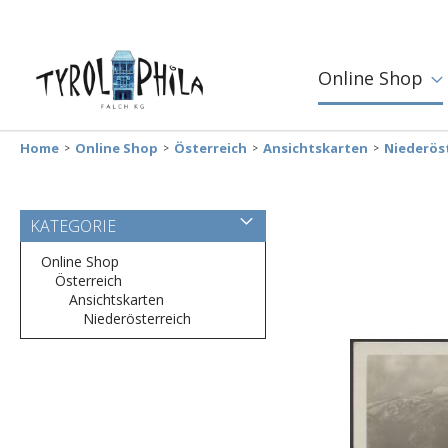
Online Shop
Home
Online Shop
Österreich
Ansichtskarten
Niederös
Zum
KATEGORIE
Ende
der
Online Shop
Bildergalerie
Österreich
springen
Ansichtskarten
Niederösterreich