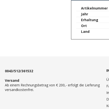
springen
Mehr
Artikelnummer
Informationen
Jahr
Erhaltung
Ort
Land
I
0043/512/361532
Ü
Versand
Ab einem Rechnungsbetrag von € 200,- erfolgt die Lieferung
F
versandkostenfrei.
I
D
K