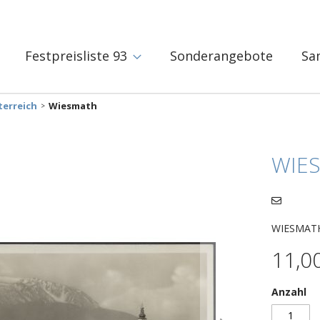
Festpreisliste 93
Sonderangebote
Sa
terreich
Wiesmath
WIE
WIESMATH 
11,0
Anzahl