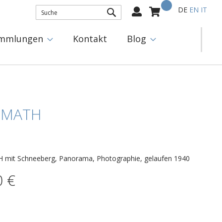
Mein Warenkorb
Select
DE
EN
IT
Language:
SUCHE
mmlungen
Kontakt
Blog
SMATH
mit Schneeberg, Panorama, Photographie, gelaufen 1940
0 €